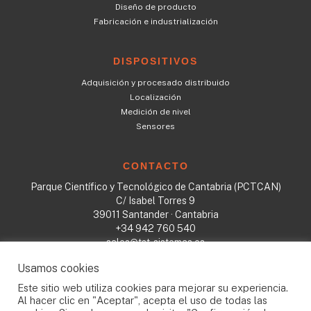
Diseño de producto
Fabricación e industrialización
DISPOSITIVOS
Adquisición y procesado distribuido
Localización
Medición de nivel
Sensores
CONTACTO
Parque Científico y Tecnológico de Cantabria (PCTCAN)
C/ Isabel Torres 9
39011 Santander · Cantabria
+34 942 760 540
sales@tst-sistemas.es
Usamos cookies
Este sitio web utiliza cookies para mejorar su experiencia.
Todos los derechos reservados © 2023
Al hacer clic en "Aceptar", acepta el uso de todas las