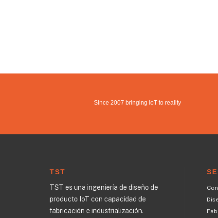
Since 2007 bringing IoT to reality
TST
SE
TST es una ingeniería de diseño de
Con
producto IoT con capacidad de
Dis
fabricación e industrialización.
Fabr