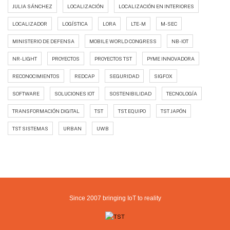
JULIA SÁNCHEZ
LOCALIZACIÓN
LOCALIZACIÓN EN INTERIORES
LOCALIZADOR
LOGÍSTICA
LORA
LTE-M
M-SEC
MINISTERIO DE DEFENSA
MOBILE WORLD CONGRESS
NB-IOT
NR-LIGHT
PROYECTOS
PROYECTOS TST
PYME INNOVADORA
RECONOCIMIENTOS
REDCAP
SEGURIDAD
SIGFOX
SOFTWARE
SOLUCIONES IOT
SOSTENIBILIDAD
TECNOLOGÍA
TRANSFORMACIÓN DIGITAL
TST
TST. EQUIPO
TST JAPÓN
TST SISTEMAS
URBAN
UWB
Since 2007 bringing IoT to reality