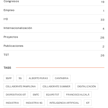
Congresos
19
Empleo
1
I+D
33
Internacionalización
4
Proyectos
28
Publicaciones
2
TST
26
TAGS
3GPP
5G
ALBERTO PURAS
CANTABRIA
COLLABORATE PAMPLONA
COLLABORATE SUMMER
DIGITALIZACIÓN
DISPOSITIVOS IOT
EMTC
EQUIPO TST
FRANCISCO ALCALÁ
INDUSTRIA
INDUSTRIA 4.0.
INTELIGENCIA ARTIFICIAL
IOT