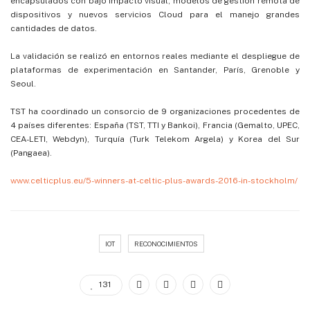
encapsulados con bajo impacto visual, modelos de gestión remota de
dispositivos y nuevos servicios Cloud para el manejo grandes
cantidades de datos.
La validación se realizó en entornos reales mediante el despliegue de
plataformas de experimentación en Santander, París, Grenoble y
Seoul.
TST ha coordinado un consorcio de 9 organizaciones procedentes de
4 países diferentes: España (TST, TTI y Bankoi), Francia (Gemalto, UPEC,
CEA-LETI, Webdyn), Turquía (Turk Telekom Argela) y Korea del Sur
(Pangaea).
www.celticplus.eu/5-winners-at-celtic-plus-awards-2016-in-stockholm/
IOT
RECONOCIMIENTOS
131