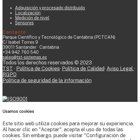
Adquisición y procesado distribuido
Localización
Medición de nivel
Sensores
Contacto
Parque Científico y Tecnológico de Cantabria (PCTCAN)
C/ Isabel Torres 9
39011 Santander · Cantabria
+34 942 760 540
sales@tst-sistemas.es
Todos los derechos reservados © 2023
TST
·
Política de Cookies
·
Política de Calidad
·
Aviso Legal
·
RGPD
Política de seguridad de la información
Usamos cookies
Este sitio web utiliza cookies para mejorar su experiencia.
Al hacer clic en "Aceptar", acepta el uso de todas las
cookies. Sin embargo, puede visitar "Configuración de