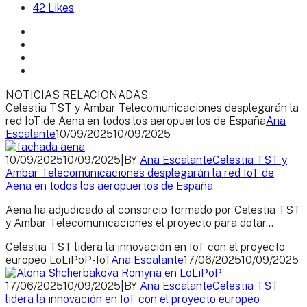
42
Likes
NOTICIAS RELACIONADAS
Celestia TST y Ambar Telecomunicaciones desplegarán la
red IoT de Aena en todos los aeropuertos de España
Ana
Escalante
10/09/2025
10/09/2025
10/09/2025
10/09/2025
|
BY
Ana Escalante
Celestia TST y
Ambar Telecomunicaciones desplegarán la red IoT de
Aena en todos los aeropuertos de España
Aena ha adjudicado al consorcio formado por Celestia TST
y Ambar Telecomunicaciones el proyecto para dotar...
Celestia TST lidera la innovación en IoT con el proyecto
europeo LoLiPoP-IoT
Ana Escalante
17/06/2025
10/09/2025
17/06/2025
10/09/2025
|
BY
Ana Escalante
Celestia TST
lidera la innovación en IoT con el proyecto europeo