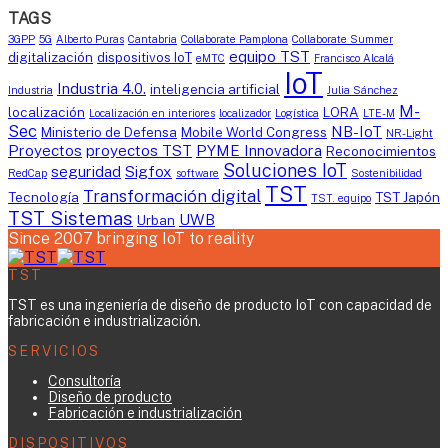
TAGS
3GPP
5G
Alberto Puras
Cantabria
Collaborate Pamplona
Collaborate Summer
equipo TST
digitalización
dispositivos IoT
eMTC
Francisco Alcalá
IoT
Industria 4.0.
inteligencia artificial
Industria
Julia Sánchez
M-
localización
LORA
Localización en interiores
localizador
Logística
LTE-M
Sec
NB-IoT
Ministerio de Defensa
Mobile World Congress
NR-Light
Proyectos
proyectos TST
PYME Innovadora
Reconocimientos
Soluciones IoT
seguridad
Sigfox
RedCap
software
Sostenibilidad
TST
Transformación digital
Tecnología
TST Japón
TST. equipo
TST Sistemas
UWB
Urban
Since 2007 bringing IoT to reality
TST
TST es una ingeniería de diseño de producto IoT con capacidad de
fabricación e industrialización.
SERVICIOS
Consultoría
Diseño de producto
Fabricación e industrialización
DISPOSITIVOS