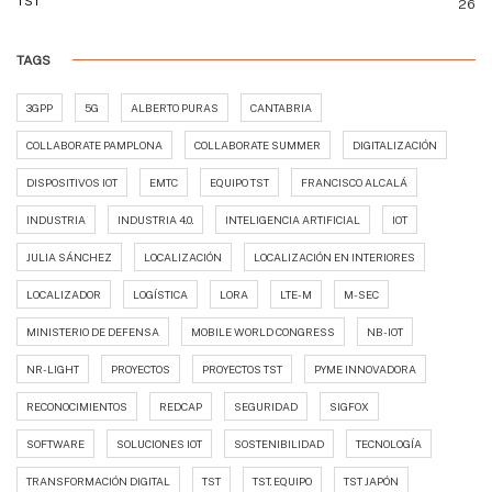
TST
26
TAGS
3GPP
5G
ALBERTO PURAS
CANTABRIA
COLLABORATE PAMPLONA
COLLABORATE SUMMER
DIGITALIZACIÓN
DISPOSITIVOS IOT
EMTC
EQUIPO TST
FRANCISCO ALCALÁ
INDUSTRIA
INDUSTRIA 4.0.
INTELIGENCIA ARTIFICIAL
IOT
JULIA SÁNCHEZ
LOCALIZACIÓN
LOCALIZACIÓN EN INTERIORES
LOCALIZADOR
LOGÍSTICA
LORA
LTE-M
M-SEC
MINISTERIO DE DEFENSA
MOBILE WORLD CONGRESS
NB-IOT
NR-LIGHT
PROYECTOS
PROYECTOS TST
PYME INNOVADORA
RECONOCIMIENTOS
REDCAP
SEGURIDAD
SIGFOX
SOFTWARE
SOLUCIONES IOT
SOSTENIBILIDAD
TECNOLOGÍA
TRANSFORMACIÓN DIGITAL
TST
TST. EQUIPO
TST JAPÓN