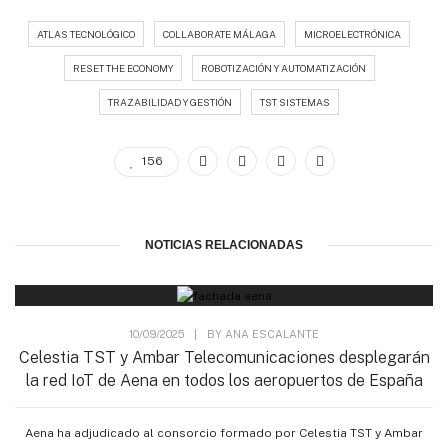
ATLAS TECNOLÓGICO
COLLABORATE MÁLAGA
MICROELECTRÓNICA
RESET THE ECONOMY
ROBOTIZACIÓN Y AUTOMATIZACIÓN
TRAZABILIDAD Y GESTIÓN
TST SISTEMAS
156
NOTICIAS RELACIONADAS
10/09/2025
|
BY
ANA ESCALANTE
Celestia TST y Ambar Telecomunicaciones desplegarán
la red IoT de Aena en todos los aeropuertos de España
Aena ha adjudicado al consorcio formado por Celestia TST y Ambar