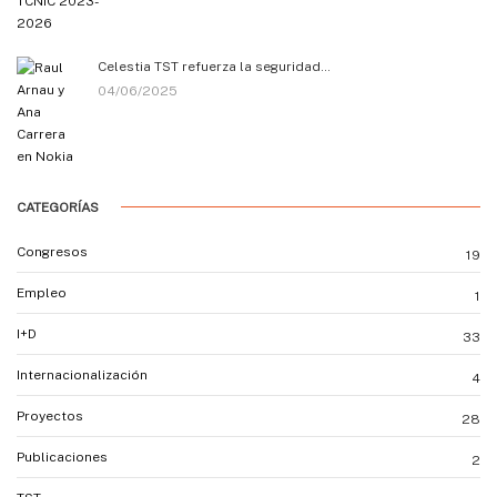
Celestia TST refuerza la seguridad…
04/06/2025
CATEGORÍAS
Congresos
19
Empleo
1
I+D
33
Internacionalización
4
Proyectos
28
Publicaciones
2