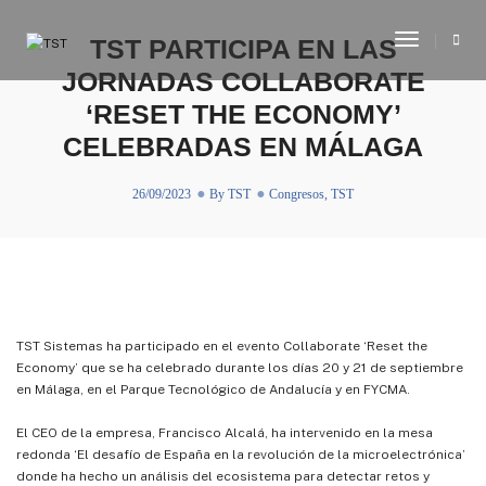
Toggle
TST PARTICIPA EN LAS
Navigati
JORNADAS COLLABORATE
‘RESET THE ECONOMY’
CELEBRADAS EN MÁLAGA
26/09/2023
By
TST
Congresos
,
TST
TST Sistemas ha participado en el evento Collaborate ‘Reset the
Economy’ que se ha celebrado durante los días 20 y 21 de septiembre
en Málaga, en el Parque Tecnológico de Andalucía y en FYCMA.
El CEO de la empresa, Francisco Alcalá, ha intervenido en la mesa
redonda ‘El desafío de España en la revolución de la microelectrónica’
donde ha hecho un análisis del ecosistema para detectar retos y