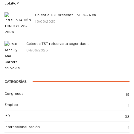
Celestia TST presenta ENERG-IA en…
16/06/2025
Celestia TST refuerza la seguridad…
04/06/2025
CATEGORÍAS
Congresos
19
Empleo
1
I+D
33
Internacionalización
4