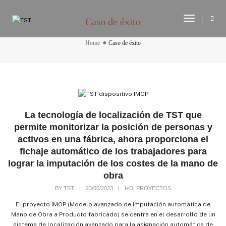
Toggle
Caso de éxito
Navigati
Home
Caso de éxito
La tecnología de localización de TST que
permite monitorizar la posición de personas y
activos en una fábrica, ahora proporciona el
fichaje automático de los trabajadores para
lograr la imputación de los costes de la mano de
obra
,
BY
TST
|
23/05/2023
|
I+D
PROYECTOS
El proyecto IMOP (Modelo avanzado de Imputación automática de
Mano de Obra a Producto fabricado) se centra en el desarrollo de un
sistema de localización avanzado para la asignación automática de