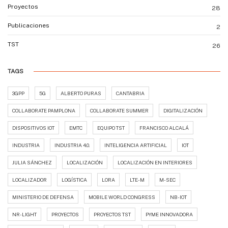
Proyectos
28
Publicaciones
2
TST
26
TAGS
3GPP
5G
ALBERTO PURAS
CANTABRIA
COLLABORATE PAMPLONA
COLLABORATE SUMMER
DIGITALIZACIÓN
DISPOSITIVOS IOT
EMTC
EQUIPO TST
FRANCISCO ALCALÁ
INDUSTRIA
INDUSTRIA 4.0.
INTELIGENCIA ARTIFICIAL
IOT
JULIA SÁNCHEZ
LOCALIZACIÓN
LOCALIZACIÓN EN INTERIORES
LOCALIZADOR
LOGÍSTICA
LORA
LTE-M
M-SEC
MINISTERIO DE DEFENSA
MOBILE WORLD CONGRESS
NB-IOT
NR-LIGHT
PROYECTOS
PROYECTOS TST
PYME INNOVADORA