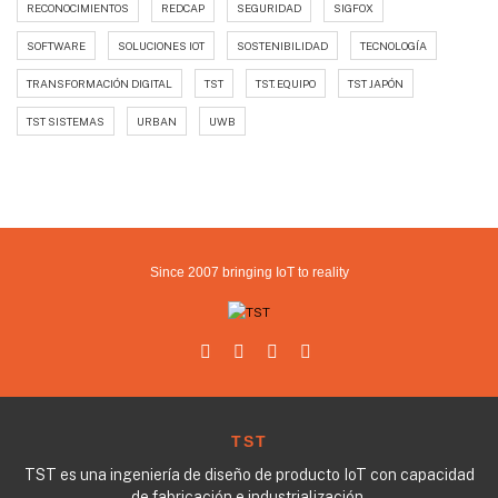
RECONOCIMIENTOS
REDCAP
SEGURIDAD
SIGFOX
SOFTWARE
SOLUCIONES IOT
SOSTENIBILIDAD
TECNOLOGÍA
TRANSFORMACIÓN DIGITAL
TST
TST. EQUIPO
TST JAPÓN
TST SISTEMAS
URBAN
UWB
Since 2007 bringing IoT to reality
TST
TST es una ingeniería de diseño de producto IoT con capacidad
de fabricación e industrialización.