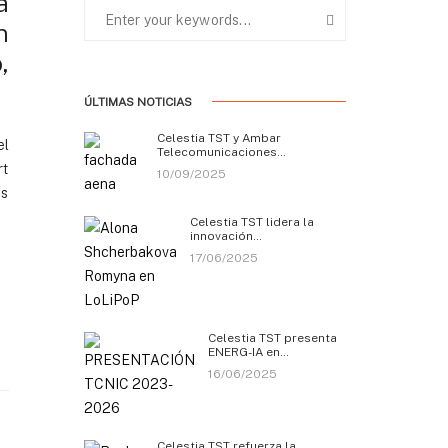
a
n
,
ÚLTIMAS NOTICIAS
Celestia TST y Ambar
el
Telecomunicaciones…
rt
10/09/2025
os
Celestia TST lidera la
innovación…
17/06/2025
Celestia TST presenta
ENERG-IA en…
16/06/2025
Celestia TST refuerza la