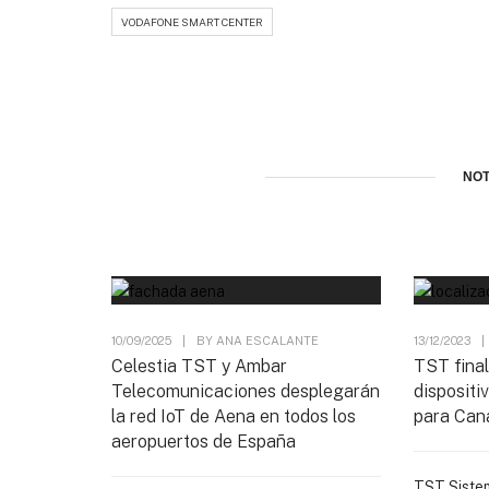
VODAFONE SMART CENTER
NOT
10/09/2025
|
BY
ANA ESCALANTE
13/12/2023
|
Celestia TST y Ambar
TST final
Telecomunicaciones desplegarán
disposit
la red IoT de Aena en todos los
para Cana
aeropuertos de España
TST Sistem