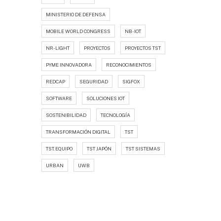
MINISTERIO DE DEFENSA
MOBILE WORLD CONGRESS
NB-IOT
NR-LIGHT
PROYECTOS
PROYECTOS TST
PYME INNOVADORA
RECONOCIMIENTOS
REDCAP
SEGURIDAD
SIGFOX
SOFTWARE
SOLUCIONES IOT
SOSTENIBILIDAD
TECNOLOGÍA
TRANSFORMACIÓN DIGITAL
TST
TST. EQUIPO
TST JAPÓN
TST SISTEMAS
URBAN
UWB