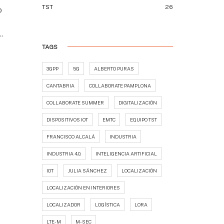
TST
26
o
.
TAGS
3GPP
5G
ALBERTO PURAS
CANTABRIA
COLLABORATE PAMPLONA
COLLABORATE SUMMER
DIGITALIZACIÓN
DISPOSITIVOS IOT
EMTC
EQUIPO TST
FRANCISCO ALCALÁ
INDUSTRIA
INDUSTRIA 4.0.
INTELIGENCIA ARTIFICIAL
IOT
JULIA SÁNCHEZ
LOCALIZACIÓN
LOCALIZACIÓN EN INTERIORES
LOCALIZADOR
LOGÍSTICA
LORA
LTE-M
M-SEC