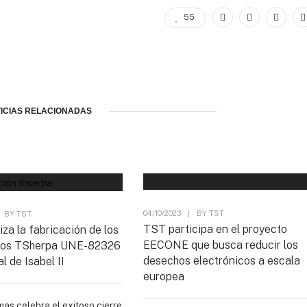
55
ICIAS RELACIONADAS
04/10/2023
|
BY
TST
BY
TST
TST participa en el proyecto
iza la fabricación de los
EECONE que busca reducir los
ivos TSherpa UNE-82326
desechos electrónicos a escala
l de Isabel II
europea
as celebra el exitoso cierre