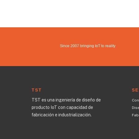
Since 2007 bringing IoT to reality
TST
SE
TST es una ingeniería de diseño de
Con
producto IoT con capacidad de
Dis
fabricación e industrialización.
Fabr