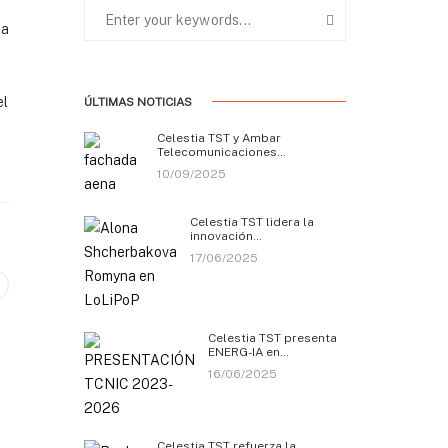
 a
el
ÚLTIMAS NOTICIAS
Celestia TST y Ambar
Telecomunicaciones…
10/09/2025
Celestia TST lidera la
innovación…
17/06/2025
Celestia TST presenta
ENERG-IA en…
16/06/2025
Celestia TST refuerza la