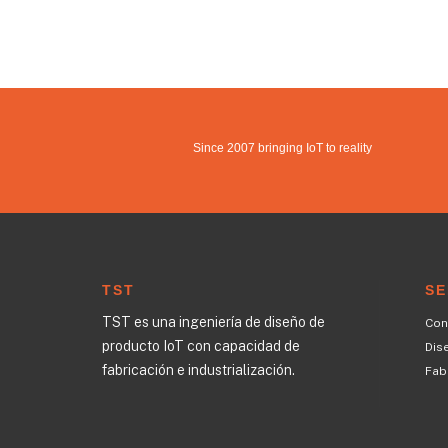
Since 2007 bringing IoT to reality
TST
SE
TST es una ingeniería de diseño de
Con
producto IoT con capacidad de
Dis
fabricación e industrialización.
Fabr