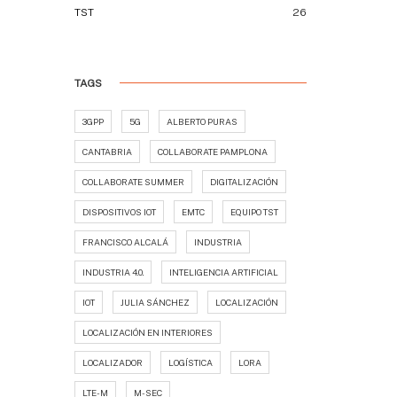
TST
26
TAGS
3GPP
5G
ALBERTO PURAS
CANTABRIA
COLLABORATE PAMPLONA
COLLABORATE SUMMER
DIGITALIZACIÓN
DISPOSITIVOS IOT
EMTC
EQUIPO TST
FRANCISCO ALCALÁ
INDUSTRIA
INDUSTRIA 4.0.
INTELIGENCIA ARTIFICIAL
IOT
JULIA SÁNCHEZ
LOCALIZACIÓN
LOCALIZACIÓN EN INTERIORES
LOCALIZADOR
LOGÍSTICA
LORA
LTE-M
M-SEC