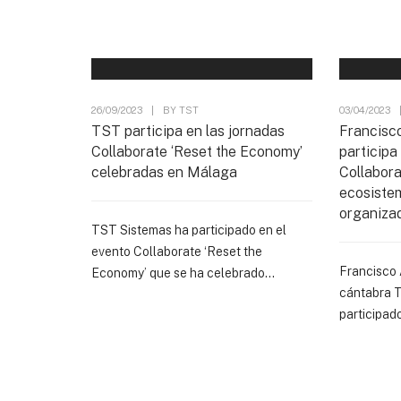
26/09/2023
|
BY
TST
03/04/2023
TST participa en las jornadas
Francisc
Collaborate ‘Reset the Economy’
participa
celebradas en Málaga
Collabora
ecosistem
organiza
TST Sistemas ha participado en el
evento Collaborate ‘Reset the
Francisco 
Economy’ que se ha celebrado...
cántabra 
participado