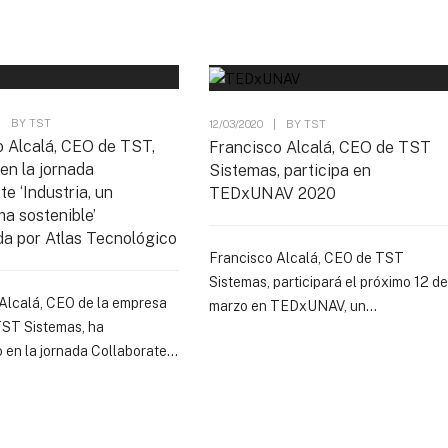
|
BY
TST
12/03/2020
|
BY
TST
o Alcalá, CEO de TST,
Francisco Alcalá, CEO de TST
 en la jornada
Sistemas, participa en
te ‘Industria, un
TEDxUNAV 2020
a sostenible’
da por Atlas Tecnológico
Francisco Alcalá, CEO de TST
Sistemas, participará el próximo 12 de
Alcalá, CEO de la empresa
marzo en TEDxUNAV, un...
TST Sistemas, ha
 en la jornada Collaborate...