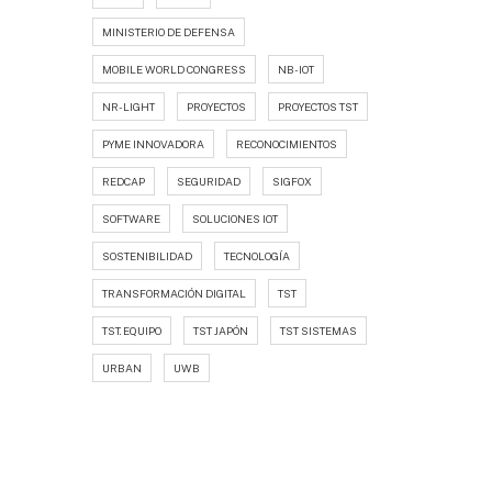
MINISTERIO DE DEFENSA
MOBILE WORLD CONGRESS
NB-IOT
NR-LIGHT
PROYECTOS
PROYECTOS TST
PYME INNOVADORA
RECONOCIMIENTOS
REDCAP
SEGURIDAD
SIGFOX
SOFTWARE
SOLUCIONES IOT
SOSTENIBILIDAD
TECNOLOGÍA
TRANSFORMACIÓN DIGITAL
TST
TST. EQUIPO
TST JAPÓN
TST SISTEMAS
URBAN
UWB