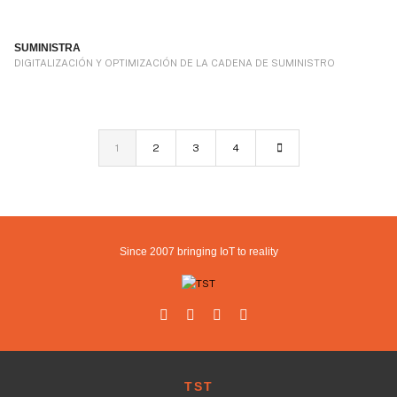
SUMINISTRA
DIGITALIZACIÓN Y OPTIMIZACIÓN DE LA CADENA DE SUMINISTRO
1
2
3
4
Since 2007 bringing IoT to reality
TST